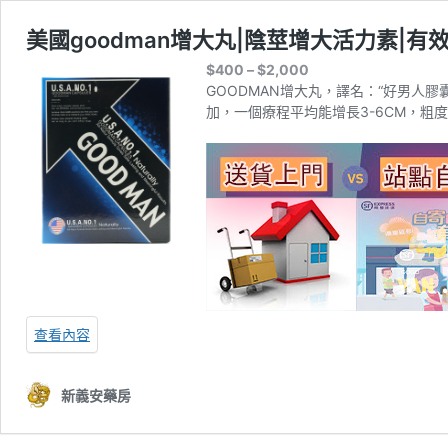
美國goodman增大丸|陰莖增大活力素|有效
價
$
400
–
$
2,000
格
GOODMAN增大丸，譯名：“好男人
範
加，一個療程平均能增長3-6CM，粗度
圍：
$400
到
$2,000
查看內容
新義安藥房