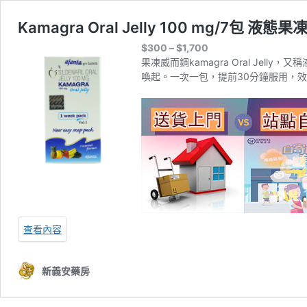
Kamagra Oral Jelly 100 mg/7包 液
價
$
300
–
$
1,700
格
果凍威而鋼kamagra Oral Je
範
喚起。一次一包，提前30分鐘服用，
圍：
$300
到
$1,700
查看內容
新義安藥房