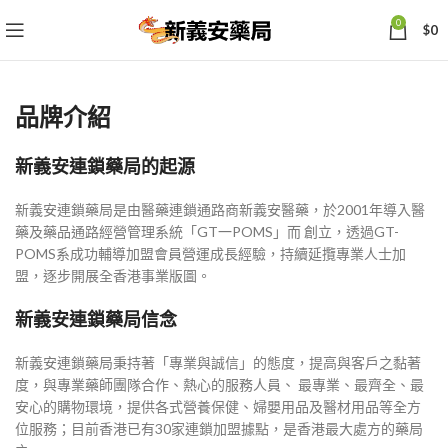
0
$
0
品牌介紹
新義安連鎖藥局的起源
新義安連鎖藥局是由醫藥連鎖通路商新義安醫藥，於2001年導入醫
藥及藥品通路經營管理系統「GT一POMS」而 創立，透過GT-
POMS系成功輔導加盟會員營運成長經驗，持續延攬專業人士加
盟，逐步開展全香港事業版圖。
新義安連鎖藥局信念
新義安連鎖藥局秉持著「專業與誠信」的態度，提高與客戶之黏著
度，與專業藥師團隊合作、熱心的服務人員、 最專業、最齊全、最
安心的購物環境，提供各式營養保健、婦嬰用品及醫材用品等全方
位服務；目前香港已有30家連鎖加盟據點，是香港最大處方的藥局