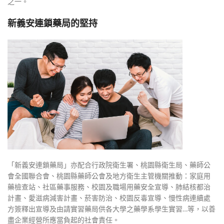
之一。
新義安連鎖藥局的堅持
「新義安連鎖藥局」亦配合行政院衛生署、桃園縣衛生局、藥師公
會全國聯合會、桃園縣藥師公會及地方衛生主管機關推動：家庭用
藥檢查站、社區藥事服務、校園及職場用藥安全宣導、肺結核都治
計畫、愛滋病減害計畫、菸害防治、校園反毒宣導、慢性病連續處
方簽釋出宣導及由請實習藥局供各大學之藥學系學生實習…等，以善
盡企業經營所應當負起的社會責任。