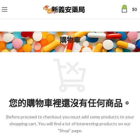
0
$
0
購物車
您的購物車裡還沒有任何商品。
Before proceed to checkout you must add some products to your
shopping cart.
You will find a lot of interesting products on our
"Shop" page.