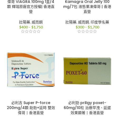
偉哥 VIAGRA 100mg 1盒/4
Kamagra Oral Jelly 100
顆 輝瑞原廠官方授權| 香港直
mg/7包 液態果凍偉哥 | 香港
營
直營
壯陽藥
,
威而鋼
壯陽藥
,
威而鋼
,
印度學名藥
價
價
$
400
–
$
1,750
$
300
–
$
1,700
格
格
範
範
圍：
圍：
$400
$300
到
到
$1,750
$1,700
必利吉 Super P-force
必利勁 priligy poxet-
200mg/4顆 助勃+延時 雙效
60mg/10粒 治療早洩、延遲
偉哥丨香港直營
效果顯著丨香港直營