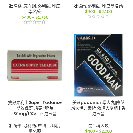
壯陽藥
,
威而鋼
,
必利勁
,
印度
壯陽藥
,
必利勁
,
印度學名藥
價
學名藥
$
400
–
$
2,100
價
格
$
400
–
$
1,750
格
範
範
圍：
圍：
$400
$400
到
到
$2,100
$1,750
雙效犀利士Super Tadarise
美國goodman增大丸|陰莖
雙效偉哥 增硬+延時
增大活力素|有效增大增粗 | 香
80mg/10粒 | 香港直營
港直營
壯陽藥
,
必利勁
,
犀利士
,
印度
陰莖增大類
價
學名藥
$
400
–
$
2,000