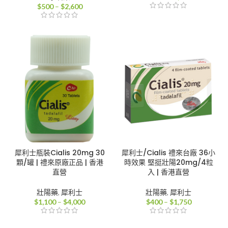
價
格
$
500
–
$
2,600
格
範
範
圍：
圍：
$400
$500
到
到
$2,000
$2,600
犀利士瓶裝Cialis 20mg 30
犀利士/Cialis 禮來台廠 36小
顆/罐 | 禮來原廠正品 | 香港
時效果 堅挺壯陽20mg/4粒
直營
入 | 香港直營
壯陽藥
,
犀利士
壯陽藥
,
犀利士
價
價
$
1,100
–
$
4,000
$
400
–
$
1,750
格
格
範
範