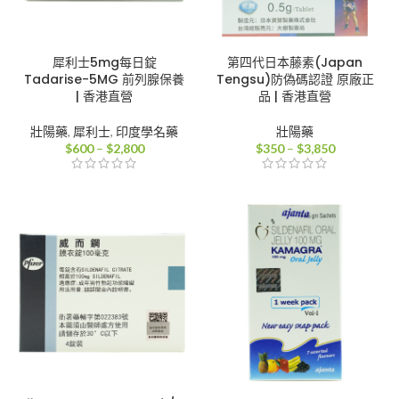
犀利士5mg每日錠
第四代日本藤素(Japan
Tadarise-5MG 前列腺保養
Tengsu)防偽碼認證 原廠正
| 香港直營
品 | 香港直營
壯陽藥
,
犀利士
,
印度學名藥
壯陽藥
價
價
$
600
–
$
2,800
$
350
–
$
3,850
格
格
範
範
圍：
圍：
$600
$350
到
到
$2,800
$3,850