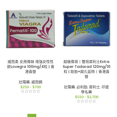
圍：
圍：
$1,100
$400
到
到
$4,000
$1,750
威而柔 女用偉妹 增強女性性
超級偉哥丨雙效犀利士Extra
欲Lovegra 100mg/4粒 | 香
Super Tadarad 120mg/10
港直營
粒 | 助勃+超久延時丨香港直
營
壯陽藥
,
威而鋼
價
$
250
–
$
700
壯陽藥
,
必利勁
,
犀利士
,
印度
格
學名藥
範
價
$
550
–
$
2,700
圍：
格
$250
範
到
圍：
$700
$550