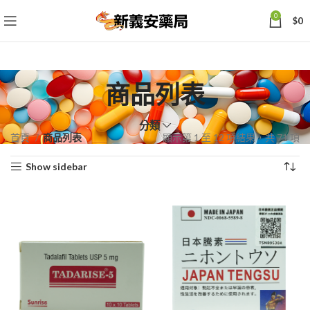
0
$
0
商品列表
分類
依
首頁
商品列表
顯示第 1 至 12 項結果，共 71 項
熱
Show sidebar
銷
度
排
序