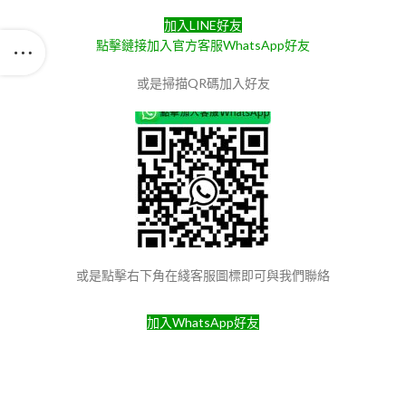
加入LINE好友
點擊鏈接加入官方客服WhatsApp好友
或是掃描QR碼加入好友
或是點擊右下角在綫客服圖標即可與我們聯絡
加入WhatsApp好友