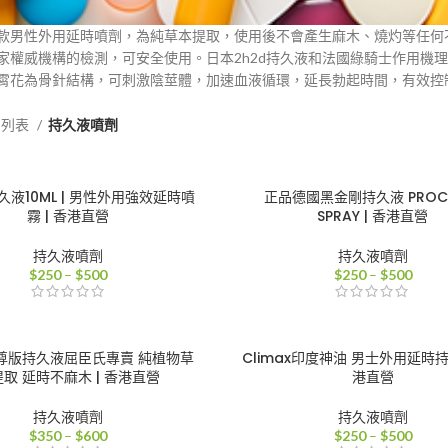
款男性外用延時噴劑，為純草本提取，使用後不會產生麻木、燒灼等任何
家權威機構的檢測，可安全使用。日本2h2d持久液和法國綠騎士作用機
霄花為骨針結構，可刺激陰莖體，加速血液循環，延長勃起時間，有效控
品列表
持久液噴劑
液10ML | 男性外用強效延時噴
正品德國黑金剛持久液 PROCO
霧 | 香港直營
SPRAY | 香港直營
持久液噴劑
持久液噴劑
價
價
$
250
–
$
500
$
250
–
$
500
格
格
範
範
圍：
圍：
$250
$250
金尊版持久液屈臣氏專賣 純植物草
Climax印度神油 男士外用延時持
到
到
取 延時不麻木 | 香港直營
港直營
$500
$500
持久液噴劑
持久液噴劑
價
價
$
350
–
$
600
$
250
–
$
500