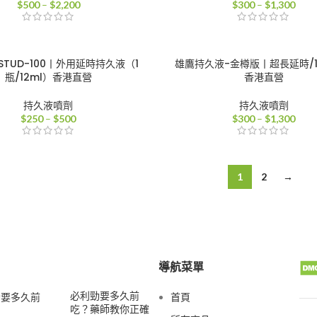
價
價
$
500
–
$
2,200
$
300
–
$
1,300
格
格
範
範
圍：
圍：
$500
$30
TUD-100丨外用延時持久液（1
雄鷹持久液-金樽版丨超長延時/1
到
到
瓶/12ml）香港直營
香港直營
$2,200
$1,3
持久液噴劑
持久液噴劑
價
價
$
250
–
$
500
$
300
–
$
1,300
格
格
範
範
圍：
圍：
$250
$30
1
2
→
到
到
$500
$1,3
導航菜單
必利勁要多久前
首頁
吃？藥師教你正確