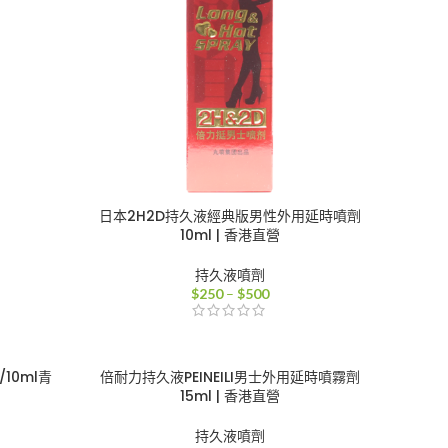
日本2H2D持久液經典版男性外用延時噴劑
10ml | 香港直營
持久液噴劑
價
$
250
–
$
500
格
範
圍：
$250
10ml青
倍耐力持久液PEINEILI男士外用延時噴霧劑
到
15ml | 香港直營
$500
持久液噴劑