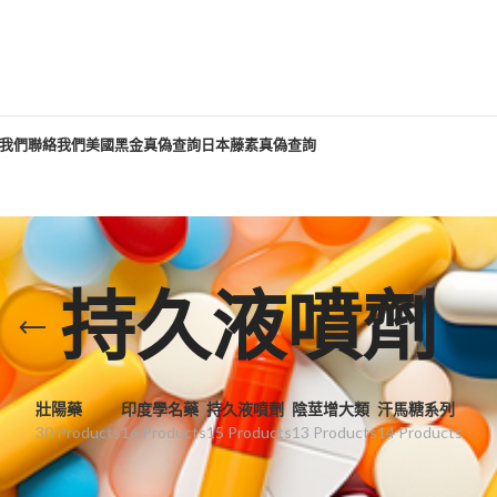
我們
聯絡我們
美國黑金真偽查詢
日本藤素真偽查詢
持久液噴劑
壯陽藥
印度學名藥
持久液噴劑
陰莖增大類
汗馬糖系列
30 Products
16 Products
15 Products
13 Products
14 Products