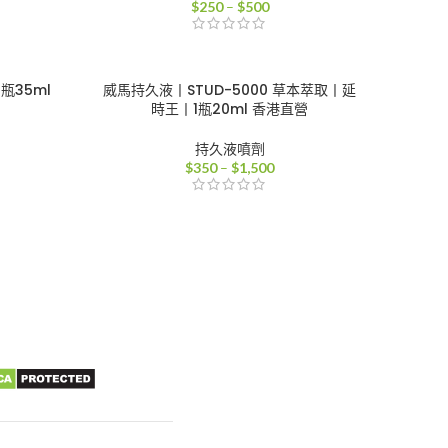
價
$
250
–
$
500
格
範
圍：
0
$250
瓶35ml
威馬持久液丨STUD-5000 草本萃取丨延
到
時王丨1瓶20ml 香港直營
00
$500
持久液噴劑
價
$
350
–
$
1,500
格
範
圍：
0
$350
到
00
$1,500