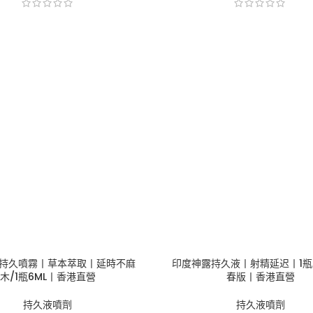
格
格
範
範
圍：
圍：
$350
$250
到
到
$600
$500
持久噴霧丨草本萃取丨延時不麻
印度神露持久液丨射精延迟丨1瓶/
木/1瓶6ML丨香港直營
春版丨香港直營
持久液噴劑
持久液噴劑