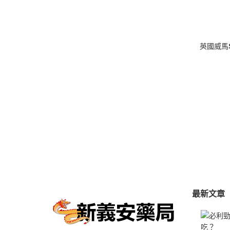
$250
到
$500
英國威馬S
最新文章