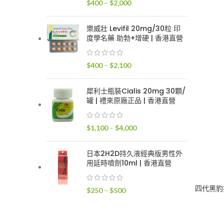
價
$
400
–
$
2,000
$2,400
格
範
樂威壯 Levifil 20mg/30粒 印
圍：
度學名藥 助勃+增硬 | 香港直營
$400
到
價
$
400
–
$
2,100
$2,000
格
範
犀利士瓶裝Cialis 20mg 30顆/
圍：
罐 | 禮來原廠正品 | 香港直營
$400
到
價
$
1,100
–
$
4,000
$2,100
格
範
日本2H2D持久液經典版男性外
圍：
用延時噴劑10ml | 香港直營
$1,100
到
四代黑豹
價
$
250
–
$
500
$4,000
格
範
圍：