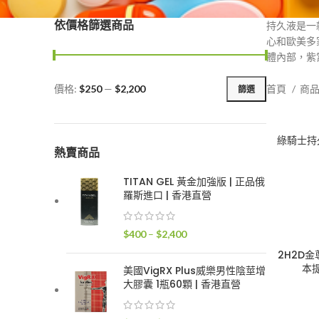
依價格篩選商品
持久液是一
心和歐美多
體內部，紫
價格:
$250
—
$2,200
首頁
商
篩選
最
最
低
高
價
價
綠騎士持久
格
格
熱賣商品
TITAN GEL 黃金加強版 | 正品俄
羅斯進口 | 香港直營
價
$
400
–
$
2,400
格
2H2D
範
本提
美國VigRX Plus威樂男性陰莖增
圍：
大膠囊 1瓶60顆 | 香港直營
$400
到