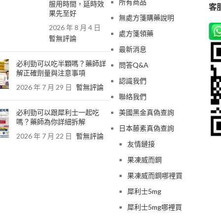
所有商品
服用時間，延時效
客服
果先至好
無處方箋購藥說明
2026 年 8 月 4 日
處方箋領藥
暫無評論
最新消息
必利勁可以吃半顆嗎？藥師詳
問答Q&A
解正確劑量與注意事項
認識我們
2026 年 7 月 29 日
暫無評論
聯絡我們
必利勁可以跟犀利士一起吃
美國黑金真偽查詢
嗎？藥師為你詳細拆解
日本藤素真偽查詢
2026 年 7 月 22 日
暫無評論
友情鏈接
果凍威而鋼
果凍威而鋼哪裡買
犀利士5mg
犀利士5mg哪裡買