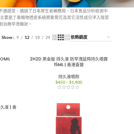
不適感受，通過了日本厚生省藥務局、日本食品分析檢測中
理主要是丁香植物透皮系統將紫霄花及其它活性成分滲入陰莖
制治療早泄癥狀。
Show
9
12
18
24
MIL
2H2D 黑金版 持久液 防早洩延時持久噴霧
15ML | 香港直營
持久液噴劑
價
$
450
–
$
1,400
格
範
圍：
$450
久液 | 香
到
$1,400