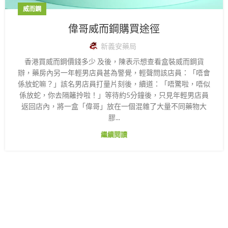
威而鋼
偉哥威而鋼購買途徑
新義安藥局
香港買威而鋼價錢多少 及後，陳表示想查看盒裝威而鋼貨
辦，藥房內另一年輕男店員甚為警覺，輕聲問該店員：「唔會
係放蛇嘛？」該名男店員打量片刻後，續道：「唔驚啦，唔似
係放蛇，你去隔籬拎啦！」等待約5分鐘後，只見年輕男店員
返回店內，將一盒「偉哥」放在一個混雜了大量不同藥物大
膠...
繼續閱讀