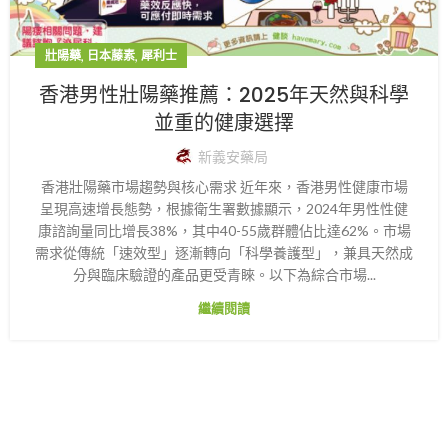
,
,
壯陽藥
日本藤素
犀利士
香港男性壯陽藥推薦：2025年天然與科學
並重的健康選擇
新義安藥局
香港壯陽藥市場趨勢與核心需求 近年來，香港男性健康市場
呈現高速增長態勢，根據衛生署數據顯示，2024年男性性健
康諮詢量同比增長38%，其中40-55歲群體佔比達62%。市場
需求從傳統「速效型」逐漸轉向「科學養護型」，兼具天然成
分與臨床驗證的產品更受青睞。以下為綜合市場...
繼續閱讀