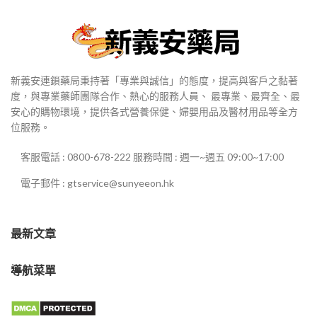
新義安連鎖藥局秉持著「專業與誠信」的態度，提高與客戶之黏著
度，與專業藥師團隊合作、熱心的服務人員、 最專業、最齊全、最
安心的購物環境，提供各式營養保健、婦嬰用品及醫材用品等全方
位服務。
客服電話 : 0800-678-222 服務時間 : 週一~週五 09:00~17:00
電子郵件 : gtservice@sunyeeon.hk
最新文章
導航菜單