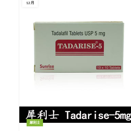
12 月
犀利士