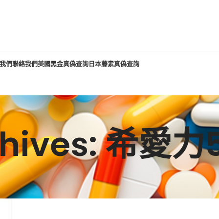
我們
聯絡我們
美國黑金真偽查詢
日本藤素真偽查詢
chives: 希