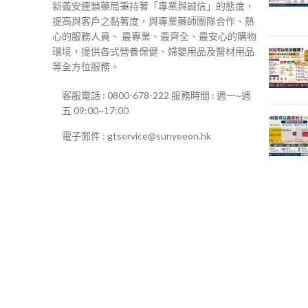
新義安連鎖藥局秉持著「專業與誠信」的態度，
提高與客戶之黏著度，與專業藥師團隊合作、熱
心的服務人員、 最專業、最齊全、最安心的購物
環境，提供各式營養保健、婦嬰用品及醫材用品
等全方位服務。
客服電話 : 0800-678-222 服務時間 : 週一~週
五 09:00~17:00
電子郵件 : gtservice@sunyeeon.hk