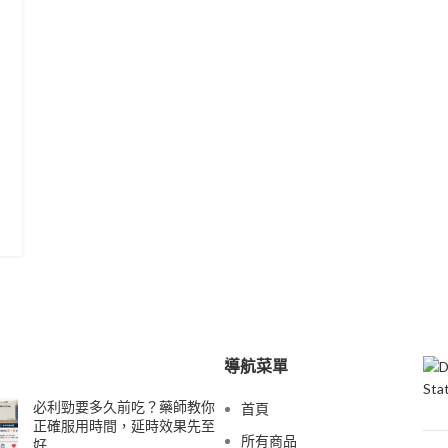
導航菜單
必利勁要多久前吃？藥師教你
首頁
正確服用時間，延時效果先至
所有商品
好