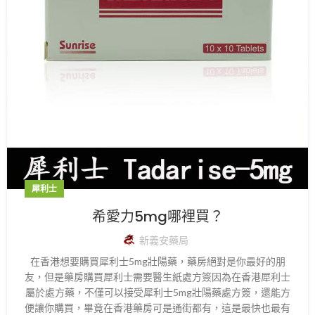
犀利士
希愛力5mg哪裡買？
新義安藥局
在香港想要購買犀利士5mg壯陽藥，藥房絕對是你最好的朋
友，但是藥房購買犀利士需要醫生紙處方簽因為在香港犀利士
屬於處方藥，不僅可以接受犀利士5mg壯陽藥處方簽，還能方
便讓你購買，畢竟在香港藥房可是通街都有，這是最快也最有