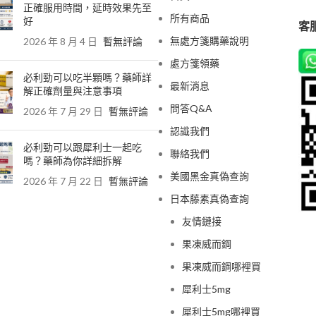
正確服用時間，延時效果先至
所有商品
好
客服
無處方箋購藥說明
2026 年 8 月 4 日
暫無評論
處方箋領藥
必利勁可以吃半顆嗎？藥師詳
最新消息
解正確劑量與注意事項
問答Q&A
2026 年 7 月 29 日
暫無評論
認識我們
必利勁可以跟犀利士一起吃
聯絡我們
嗎？藥師為你詳細拆解
美國黑金真偽查詢
2026 年 7 月 22 日
暫無評論
日本藤素真偽查詢
友情鏈接
果凍威而鋼
果凍威而鋼哪裡買
犀利士5mg
犀利士5mg哪裡買