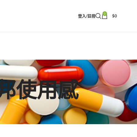
0
登入/註冊
$
0
國必邦使用感