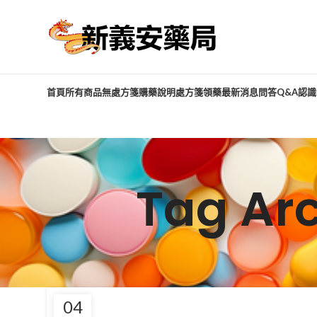
首頁
所有商品
無處方箋購藥說明
處方箋領藥
最新消息
問答Q&A
認識
Tag A
04