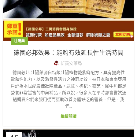
壯陽藥
德國必邦效果：能夠有效延長性生活時間
新義安藥局
德國必邦 壯陽藥源自特級壯陽植物艷紫鉚配方，具有提高性
欲和性能力，以及激發性活力之神奇功效，被日本和東南亞用
戶評為本世紀最佳壯陽產品，鹿茸、枸杞、靈芝、犀牛角都是
營養非常豐富的中藥補品，所以說，很多人在平時都會嘗試通
過購買它們來服用從而幫助改善身體缺乏的營養，但是，我
們...
繼續閱讀