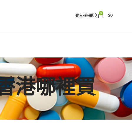
0
登入/註冊
$
0
必邦香港哪裡買