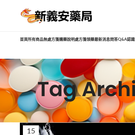
首頁
所有商品
無處方箋購藥說明
處方箋領藥
最新消息
問答Q&A
認識
Tag Ar
15