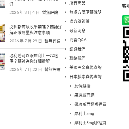
所有商品
好
客服
無處方箋購藥說明
2026 年 8 月 4 日
暫無評論
處方箋領藥
必利勁可以吃半顆嗎？藥師詳
最新消息
解正確劑量與注意事項
問答Q&A
2026 年 7 月 29 日
暫無評論
認識我們
必利勁可以跟犀利士一起吃
聯絡我們
嗎？藥師為你詳細拆解
美國黑金真偽查詢
2026 年 7 月 22 日
暫無評論
日本藤素真偽查詢
友情鏈接
果凍威而鋼
果凍威而鋼哪裡買
犀利士5mg
犀利士5mg哪裡買