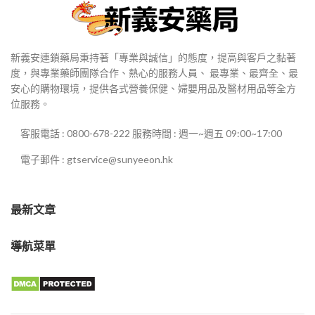
新義安連鎖藥局秉持著「專業與誠信」的態度，提高與客戶之黏著
度，與專業藥師團隊合作、熱心的服務人員、 最專業、最齊全、最
安心的購物環境，提供各式營養保健、婦嬰用品及醫材用品等全方
位服務。
客服電話 : 0800-678-222 服務時間 : 週一~週五 09:00~17:00
電子郵件 : gtservice@sunyeeon.hk
最新文章
導航菜單