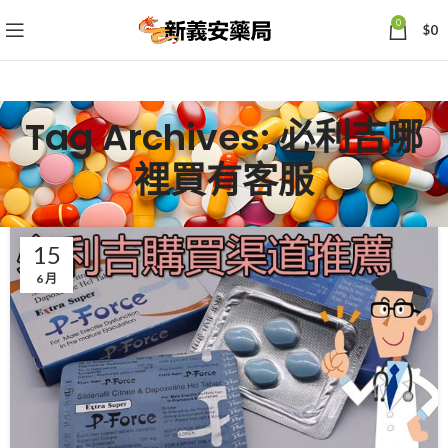
0
$
0
Tag Archives: 必利吉哪
裡買有客服
15
6 月