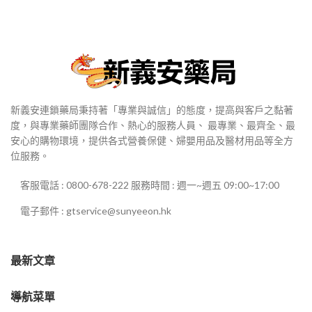
新義安連鎖藥局秉持著「專業與誠信」的態度，提高與客戶之黏著
度，與專業藥師團隊合作、熱心的服務人員、 最專業、最齊全、最
安心的購物環境，提供各式營養保健、婦嬰用品及醫材用品等全方
位服務。
客服電話 : 0800-678-222 服務時間 : 週一~週五 09:00~17:00
電子郵件 : gtservice@sunyeeon.hk
最新文章
導航菜單