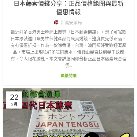
日本藤素價錢分享：正品價格範圍與最新
優惠情報
新義安藥局
最近好多香港男士喺網上搜尋「日本藤素價錢」，想了解呢款
日本原裝進口嘅男性保健產品到底賣幾錢、邊度買先係正品、
有冇優惠折扣。作為一款喺香港、台灣、澳門都好受歡迎嘅產
品，市場上出現咗好多唔同版本，價錢由幾百蚊到幾千蚊都
有，令人眼花繚亂。本文會詳細同你分析正品日本藤素嘅合理
價...
繼續閱讀
22
5 月