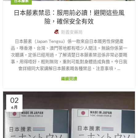
日本藤素
日本藤素禁忌：服用前必讀！避開這些風
險，確保安全有效
新義安藥局
日本藤素（Japan Tengsu）係一款來自日本嘅男性保健產
品，喺香港、台灣、澳門等地都有唔少人關注。無論你係第一
次聽講，定係已經用過，了解清楚日本藤素禁忌係非常必要嘅
事。用得唔好，輕則無效，重則可能對身體造成負擔。今日我
會詳細同大家講解日本藤素嘅各種禁忌、注意事項，...
繼續閱讀
02
6 月