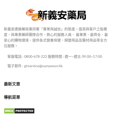
新義安連鎖藥局秉持著「專業與誠信」的態度，提高與客戶之黏著
度，與專業藥師團隊合作、熱心的服務人員、 最專業、最齊全、最
安心的購物環境，提供各式營養保健、婦嬰用品及醫材用品等全方
位服務。
客服電話 : 0800-678-222 服務時間 : 週一~週五 09:00~17:00
電子郵件 : gtservice@sunyeeon.hk
最新文章
導航菜單