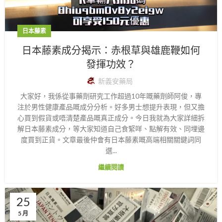
日本藤素
日本藤素成分揭示：赤根草與雄鹿鞭如何
發揮功效？
新義安藥局
大家好，我係從事藥劑研究工作超過10年嘅藥劑師阿俊，專
注於男性健康產品嘅成分分析。好多男士想提升表現，但又擔
心買到假貨或唔清楚產品嘅真正成分。今日我就為大家詳細拆
解日本藤素成分，等大家知道自己食緊咩、點解有效、同埋邊
度買到正貨。文章最後仲會有日本藤素嘅高端相關關鍵詞同
選...
繼續閱讀
25
5 月