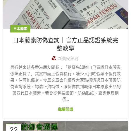
日本藤素
日本藤素防偽查詢｜官方正品認證系統完
整教學
新義安藥局
最近越來越多香港朋友問我：「點樣先知道自己買嘅日本藤素
係咪正貨？」其實市面上假貨橫行，唔少人用咗假藥不但冇效
果，仲可能傷身。今篇文章會詳細教大家點樣透過日本藤素防
偽查詢系統，認清正貨特徵，確保你買到嘅係日本原廠出品的
第四代日本藤素。我會從包裝細節、防偽貼紙、查詢步驟到
價...
繼續閱讀
22