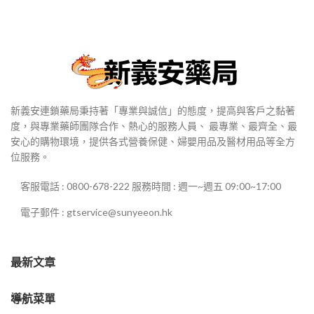
新義安連鎖藥局秉持著「專業與誠信」的態度，提高與客戶之黏著
度，與專業藥師團隊合作、熱心的服務人員、 最專業、最齊全、最
安心的購物環境，提供各式營養保健、婦嬰用品及醫材用品等全方
位服務。
客服電話 : 0800-678-222 服務時間 : 週一~週五 09:00~17:00
電子郵件 : gtservice@sunyeeon.hk
最新文章
導航菜單