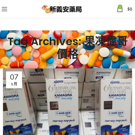
0
$
0
Tag Archives: 果凍偉哥
價格
07
1 月