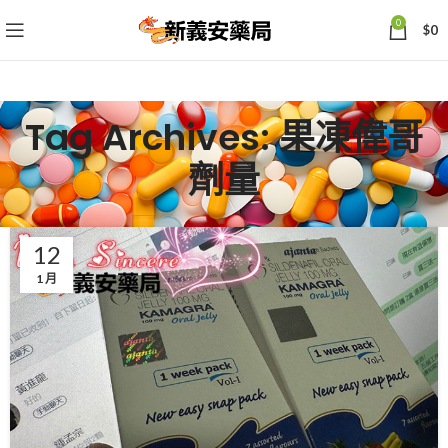
0
$
0
Tag Archives: 果凍偉哥
劑量
12
1 月