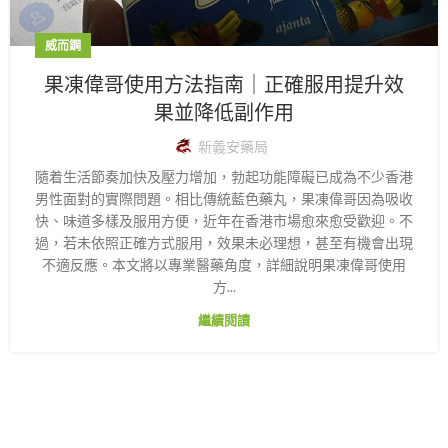
威而鋼
果凍偉哥使用方法指南｜正確服用提升效
果並降低副作用
新義安藥局
隨着生活節奏加快及壓力增加，勃起功能障礙已成為不少香港
男性面對的實際問題。相比傳統藍色藥丸，果凍偉哥因為吸收
快、味道多樣及服用方便，近年在香港市場愈來愈受歡迎。不
過，若未依照正確方式服用，效果未必理想，甚至有機會出現
不適反應。本文將以專業醫藥角度，詳細說明果凍偉哥使用
方...
繼續閱讀