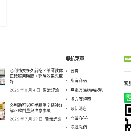
導航菜單
必利勁要多久前吃？藥師教你
首頁
正確服用時間，延時效果先至
所有商品
好
客服
無處方箋購藥說明
2026 年 8 月 4 日
暫無評論
處方箋領藥
必利勁可以吃半顆嗎？藥師詳
最新消息
解正確劑量與注意事項
問答Q&A
2026 年 7 月 29 日
暫無評論
認識我們