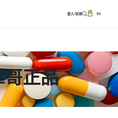
0
登入/註冊
$
0
凍偉哥正品