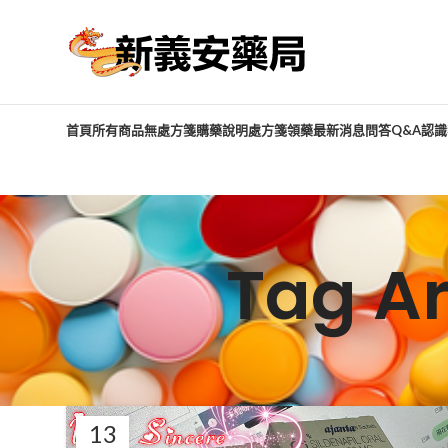
首頁
所有商品
無處方箋購藥說明
處方箋領藥
最新消息
問答Q&A
認識
Tag 
13