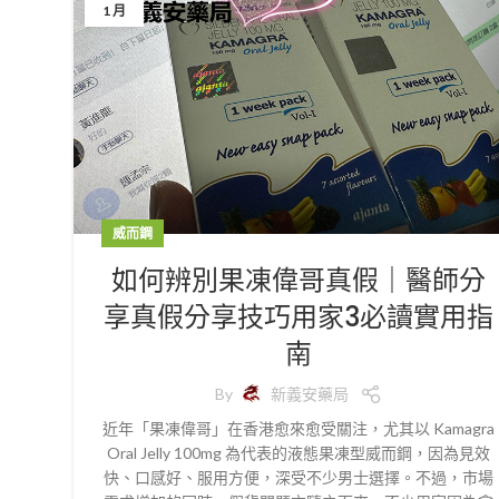
1 月
威而鋼
如何辨別果凍偉哥真假｜醫師分
享真假分享技巧用家3必讀實用指
南
By
新義安藥局
近年「果凍偉哥」在香港愈來愈受關注，尤其以 Kamagra
Oral Jelly 100mg 為代表的液態果凍型威而鋼，因為見效
快、口感好、服用方便，深受不少男士選擇。不過，市場