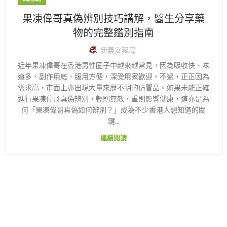
果凍偉哥真偽辨別技巧講解，醫生分享藥
物的完整鑑別指南
新義安藥局
近年果凍偉哥在香港男性圈子中越來越常見，因為吸收快、味
道多、副作用底、服用方便，深受用家歡迎。不過，正正因為
需求高，市面上亦出現大量來歷不明的仿冒品。如果未能正確
進行果凍偉哥真偽辨別，輕則無效，重則影響健康，這亦是為
何「果凍偉哥真偽如何辨別？」成為不少香港人想知道的關
鍵...
繼續閱讀