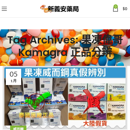
0
$
0
Tag Archives: 果凍偉哥
Kamagra 正品分辨
05
1 月
威而鋼