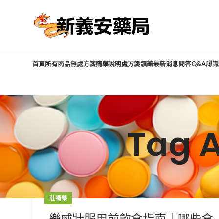
首頁
所有商品
無處方箋購藥說明
處方箋領藥
最新消息
問答Q&A
認識
Tag 
壯陽藥
樂威壯服用前飲食指南｜哪些食