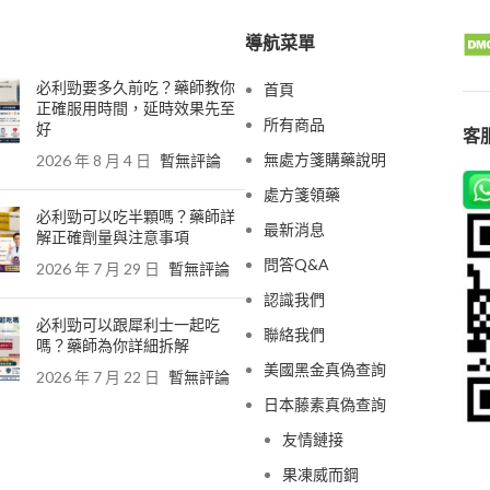
導航菜單
必利勁要多久前吃？藥師教你
首頁
正確服用時間，延時效果先至
所有商品
好
客服
無處方箋購藥說明
2026 年 8 月 4 日
暫無評論
處方箋領藥
必利勁可以吃半顆嗎？藥師詳
最新消息
解正確劑量與注意事項
問答Q&A
2026 年 7 月 29 日
暫無評論
認識我們
必利勁可以跟犀利士一起吃
聯絡我們
嗎？藥師為你詳細拆解
美國黑金真偽查詢
2026 年 7 月 22 日
暫無評論
日本藤素真偽查詢
友情鏈接
果凍威而鋼