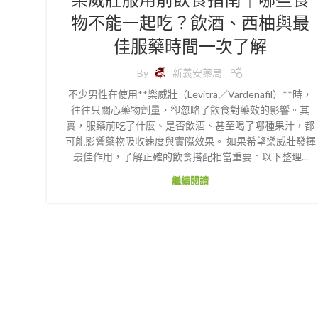
物不能一起吃？飲酒、西柚與最
佳服藥時間一次了解
By
新義安藥局
不少男性在使用**樂威壯（Levitra／Vardenafil）**時，
往往只關心藥物劑量，卻忽略了飲食對藥效的影響。其
實，服藥前吃了什麼、是否飲酒、甚至喝了哪種果汁，都
可能影響藥物吸收速度與實際效果。 如果希望樂威壯發揮
最佳作用，了解正確的飲食搭配相當重要。以下整理...
繼續閱讀