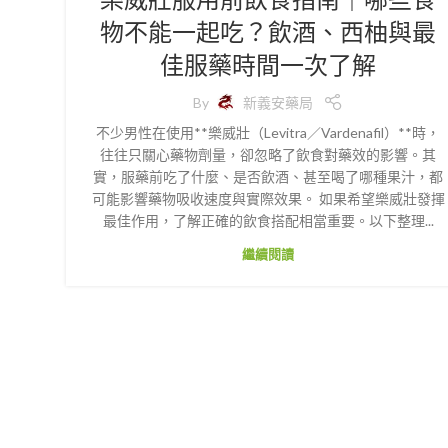
物不能一起吃？飲酒、西柚與最
佳服藥時間一次了解
By
新義安藥局
不少男性在使用**樂威壯（Levitra／Vardenafil）**時，
往往只關心藥物劑量，卻忽略了飲食對藥效的影響。其
實，服藥前吃了什麼、是否飲酒、甚至喝了哪種果汁，都
可能影響藥物吸收速度與實際效果。 如果希望樂威壯發揮
最佳作用，了解正確的飲食搭配相當重要。以下整理...
繼續閱讀