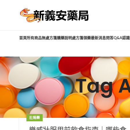
首頁
所有商品
無處方箋購藥說明
處方箋領藥
最新消息
問答Q&A
認識
Tag 
壯陽藥
樂威壯服用前飲食指南｜哪些食