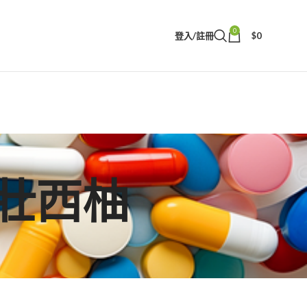
0
登入/註冊
$
0
樂威壯西柚