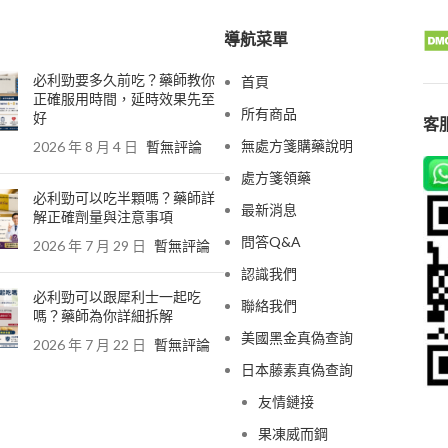
導航菜單
必利勁要多久前吃？藥師教你
首頁
正確服用時間，延時效果先至
所有商品
好
客服
無處方箋購藥說明
2026 年 8 月 4 日
暫無評論
處方箋領藥
必利勁可以吃半顆嗎？藥師詳
最新消息
解正確劑量與注意事項
問答Q&A
2026 年 7 月 29 日
暫無評論
認識我們
必利勁可以跟犀利士一起吃
聯絡我們
嗎？藥師為你詳細拆解
美國黑金真偽查詢
2026 年 7 月 22 日
暫無評論
日本藤素真偽查詢
友情鏈接
果凍威而鋼