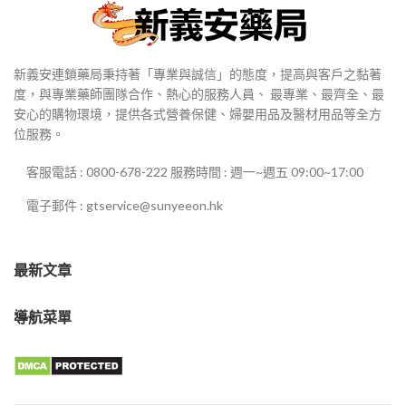
新義安連鎖藥局秉持著「專業與誠信」的態度，提高與客戶之黏著
度，與專業藥師團隊合作、熱心的服務人員、 最專業、最齊全、最
安心的購物環境，提供各式營養保健、婦嬰用品及醫材用品等全方
位服務。
客服電話 : 0800-678-222 服務時間 : 週一~週五 09:00~17:00
電子郵件 : gtservice@sunyeeon.hk
最新文章
導航菜單