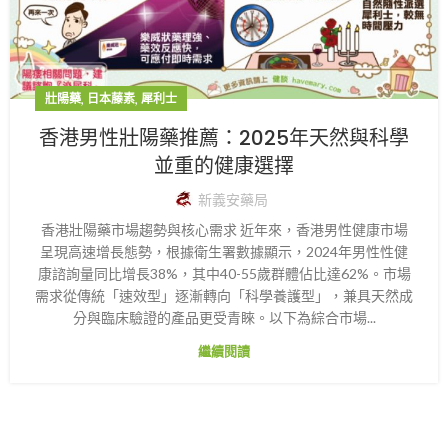
,
,
壯陽藥
日本藤素
犀利士
香港男性壯陽藥推薦：2025年天然與科學
並重的健康選擇
新義安藥局
香港壯陽藥市場趨勢與核心需求 近年來，香港男性健康市場
呈現高速增長態勢，根據衛生署數據顯示，2024年男性性健
康諮詢量同比增長38%，其中40-55歲群體佔比達62%。市場
需求從傳統「速效型」逐漸轉向「科學養護型」，兼具天然成
分與臨床驗證的產品更受青睞。以下為綜合市場...
繼續閱讀