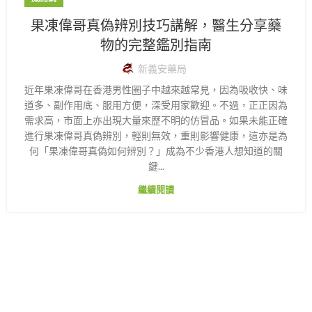
果凍偉哥真偽辨別技巧講解，醫生分享藥
物的完整鑑別指南
新義安藥局
近年果凍偉哥在香港男性圈子中越來越常見，因為吸收快、味
道多、副作用底、服用方便，深受用家歡迎。不過，正正因為
需求高，市面上亦出現大量來歷不明的仿冒品。如果未能正確
進行果凍偉哥真偽辨別，輕則無效，重則影響健康，這亦是為
何「果凍偉哥真偽如何辨別？」成為不少香港人想知道的關
鍵...
繼續閱讀