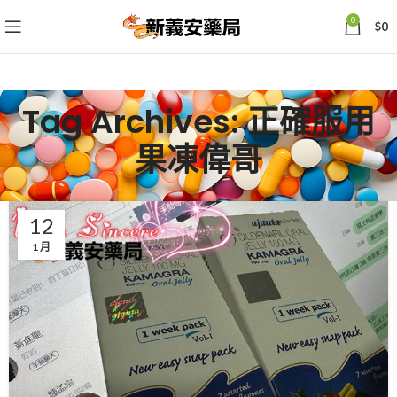
0
$
0
Tag Archives: 正確服用
果凍偉哥
12
1 月