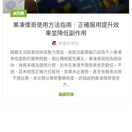
威而鋼
果凍偉哥使用方法指南｜正確服用提升效
果並降低副作用
新義安藥局
隨着生活節奏加快及壓力增加，勃起功能障礙已成為不少香港
男性面對的實際問題。相比傳統藍色藥丸，果凍偉哥因為吸收
快、味道多樣及服用方便，近年在香港市場愈來愈受歡迎。不
過，若未依照正確方式服用，效果未必理想，甚至有機會出現
不適反應。本文將以專業醫藥角度，詳細說明果凍偉哥使用
方...
繼續閱讀