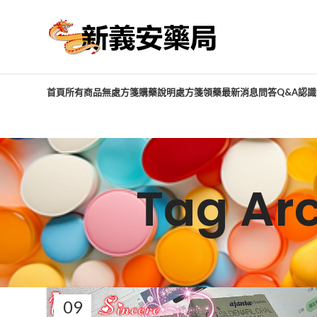
首頁
所有商品
無處方箋購藥說明
處方箋領藥
最新消息
問答Q&A
認識
Tag A
09