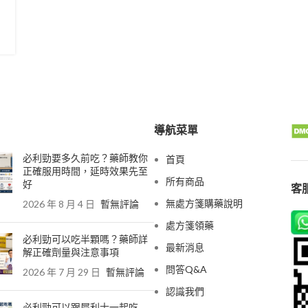
導航菜單
必利勁要多久前吃？藥師教你
首頁
正確服用時間，延時效果先至
所有商品
好
客服
無處方箋購藥說明
2026 年 8 月 4 日
暫無評論
處方箋領藥
必利勁可以吃半顆嗎？藥師詳
最新消息
解正確劑量與注意事項
問答Q&A
2026 年 7 月 29 日
暫無評論
認識我們
必利勁可以跟犀利士一起吃