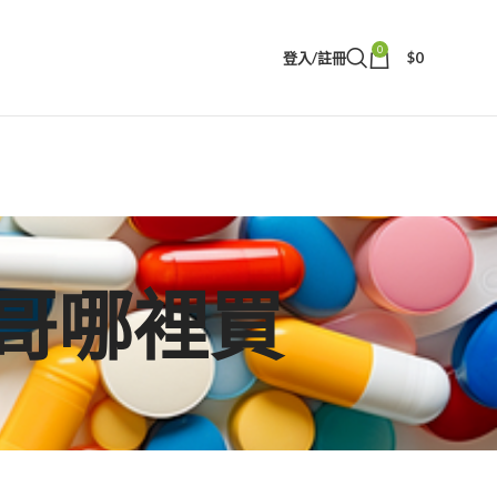
0
登入/註冊
$
0
熊偉哥哪裡買