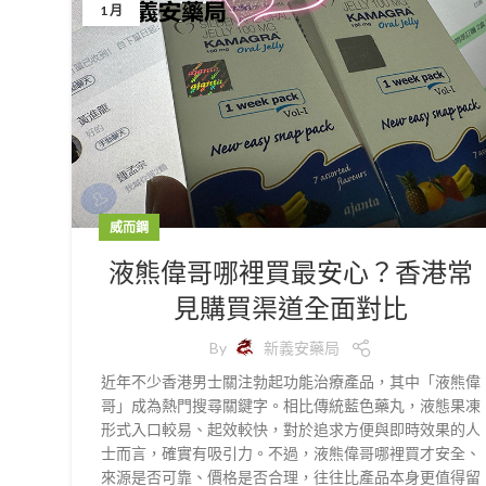
1 月
威而鋼
液熊偉哥哪裡買最安心？香港常
見購買渠道全面對比
By
新義安藥局
近年不少香港男士關注勃起功能治療產品，其中「液熊偉
哥」成為熱門搜尋關鍵字。相比傳統藍色藥丸，液態果凍
形式入口較易、起效較快，對於追求方便與即時效果的人
士而言，確實有吸引力。不過，液熊偉哥哪裡買才安全、
來源是否可靠、價格是否合理，往往比產品本身更值得留