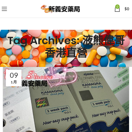
0
$
0
Tag Archives: 液熊偉哥
香港直營
09
1 月