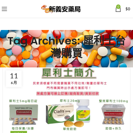
0
$
0
Tag Archives: 犀利士台
灣購買
11
6 月