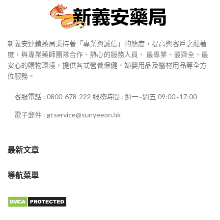
新義安連鎖藥局秉持著「專業與誠信」的態度，提高與客戶之黏著
度，與專業藥師團隊合作、熱心的服務人員、 最專業、最齊全、最
安心的購物環境，提供各式營養保健、婦嬰用品及醫材用品等全方
位服務。
客服電話 : 0800-678-222 服務時間 : 週一~週五 09:00~17:00
電子郵件 : gtservice@sunyeeon.hk
最新文章
導航菜單