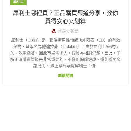
犀利士
犀利士哪裡買？正品購買渠道分享，教你
買得安心又划算
新義安藥局
犀利士（Cialis）是一種治療男性勃起功能障礙（ED）的有效
藥物，其學名為他達拉非（Tadalafil）。由於犀利士藥效持
久、效果顯著，因此市場需求大，假貨亦相對氾濫。因此，了
解正確購買管道是非常重要的，不僅能保障健康，還能避免金
錢損失。 線上藥局購買犀利士：價...
繼續閱讀