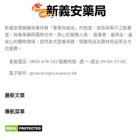
新義安連鎖藥局秉持著「專業與誠信」的態度，提高與客戶之黏著
度，與專業藥師團隊合作、熱心的服務人員、 最專業、最齊全、最
安心的購物環境，提供各式營養保健、婦嬰用品及醫材用品等全方
位服務。
客服電話 : 0800-678-222 服務時間 : 週一~週五 09:00~17:00
電子郵件 : gtservice@sunyeeon.hk
最新文章
導航菜單