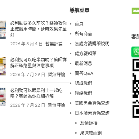
導航菜單
必利勁要多久前吃？藥師教你
首頁
正確服用時間，延時效果先至
所有商品
好
客服
無處方箋購藥說明
2026 年 8 月 4 日
暫無評論
處方箋領藥
必利勁可以吃半顆嗎？藥師詳
最新消息
解正確劑量與注意事項
問答Q&A
2026 年 7 月 29 日
暫無評論
認識我們
必利勁可以跟犀利士一起吃
聯絡我們
嗎？藥師為你詳細拆解
美國黑金真偽查詢
2026 年 7 月 22 日
暫無評論
日本藤素真偽查詢
友情鏈接
果凍威而鋼