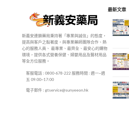
最新文章
新義安連鎖藥局秉持著「專業與誠信」的態度，
提高與客戶之黏著度，與專業藥師團隊合作、熱
心的服務人員、 最專業、最齊全、最安心的購物
環境，提供各式營養保健、婦嬰用品及醫材用品
等全方位服務。
客服電話 : 0800-678-222 服務時間 : 週一~週
五 09:00~17:00
電子郵件 : gtservice@sunyeeon.hk