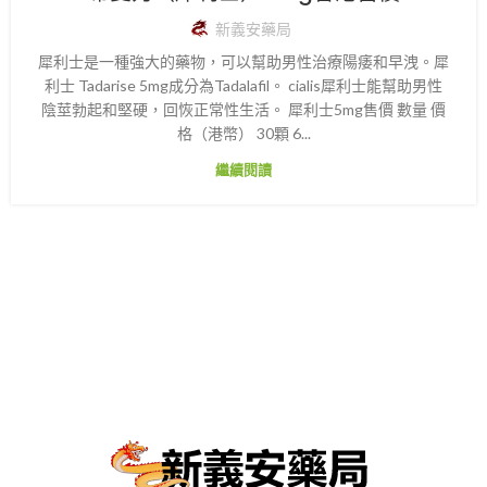
新義安藥局
犀利士是一種強大的藥物，可以幫助男性治療陽痿和早洩。犀
利士 Tadarise 5mg成分為Tadalafil。 cialis犀利士能幫助男性
陰莖勃起和堅硬，回恢正常性生活。 犀利士5mg售價 數量 價
格（港幣） 30顆 6...
繼續閱讀