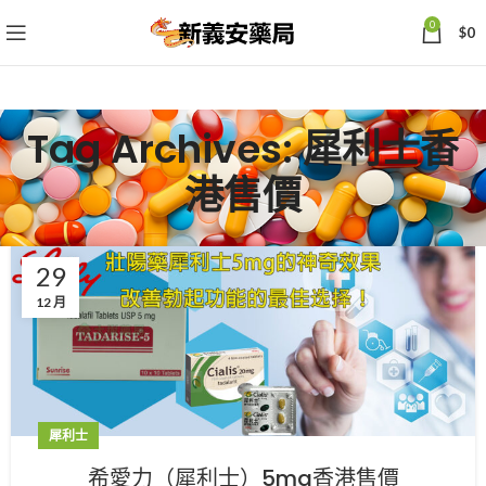
0
$
0
Tag Archives: 犀利士香
港售價
29
12 月
犀利士
希愛力（犀利士）5mg香港售價