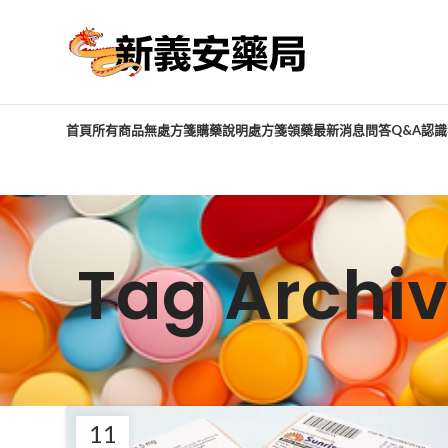
首頁
所有商品
無處方箋購藥說明
處方箋領藥
最新消息
問答Q&A
認識
Tag Arc
11