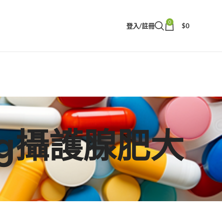
0
登入/註冊
$
0
5mg攝護腺肥大