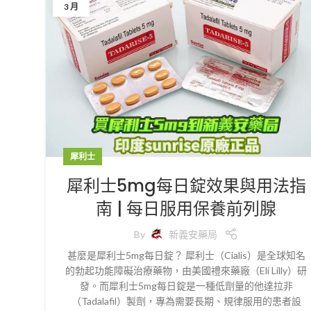
3 月
犀利士
犀利士5mg每日錠效果與用法指
南 | 每日服用保養前列腺
By
新義安藥局
甚麼是犀利士5mg每日錠？ 犀利士（Cialis）是全球知名
的勃起功能障礙治療藥物，由美國禮來藥廠（Eli Lilly）研
發。而犀利士5mg每日錠是一種低劑量的他達拉非
（Tadalafil）製劑，專為需要長期、規律服用的患者設