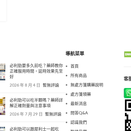
導航菜單
必利勁要多久前吃？藥師教你
首頁
正確服用時間，延時效果先至
所有商品
好
客服
無處方箋購藥說明
2026 年 8 月 4 日
暫無評論
處方箋領藥
必利勁可以吃半顆嗎？藥師詳
最新消息
解正確劑量與注意事項
問答Q&A
2026 年 7 月 29 日
暫無評論
認識我們
必利勁可以跟犀利士一起吃