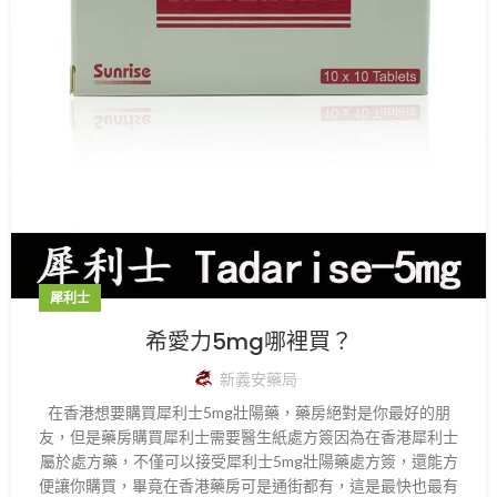
犀利士
希愛力5mg哪裡買？
新義安藥局
在香港想要購買犀利士5mg壯陽藥，藥房絕對是你最好的朋
友，但是藥房購買犀利士需要醫生紙處方簽因為在香港犀利士
屬於處方藥，不僅可以接受犀利士5mg壯陽藥處方簽，還能方
便讓你購買，畢竟在香港藥房可是通街都有，這是最快也最有