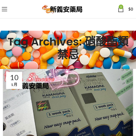
0
$
0
Tag Archives: 硝酸酯類
禁忌
10
1 月