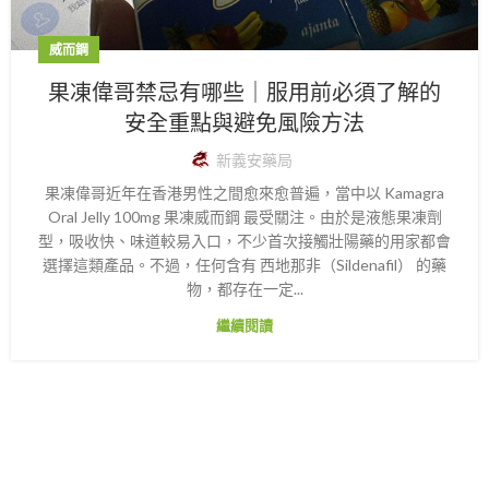
威而鋼
果凍偉哥禁忌有哪些｜服用前必須了解的
安全重點與避免風險方法
新義安藥局
果凍偉哥近年在香港男性之間愈來愈普遍，當中以 Kamagra
Oral Jelly 100mg 果凍威而鋼 最受關注。由於是液態果凍劑
型，吸收快、味道較易入口，不少首次接觸壯陽藥的用家都會
選擇這類產品。不過，任何含有 西地那非（Sildenafil） 的藥
物，都存在一定...
繼續閱讀