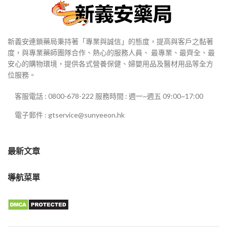
新義安連鎖藥局秉持著「專業與誠信」的態度，提高與客戶之黏著
度，與專業藥師團隊合作、熱心的服務人員、 最專業、最齊全、最
安心的購物環境，提供各式營養保健、婦嬰用品及醫材用品等全方
位服務。
客服電話 : 0800-678-222 服務時間 : 週一~週五 09:00~17:00
電子郵件 : gtservice@sunyeeon.hk
最新文章
導航菜單