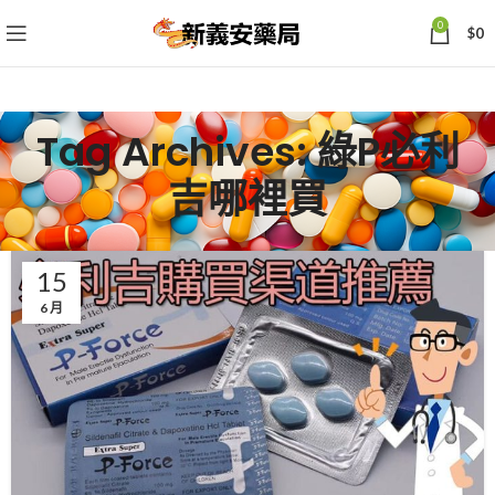
0
$
0
Tag Archives: 綠P必利
吉哪裡買
15
6 月