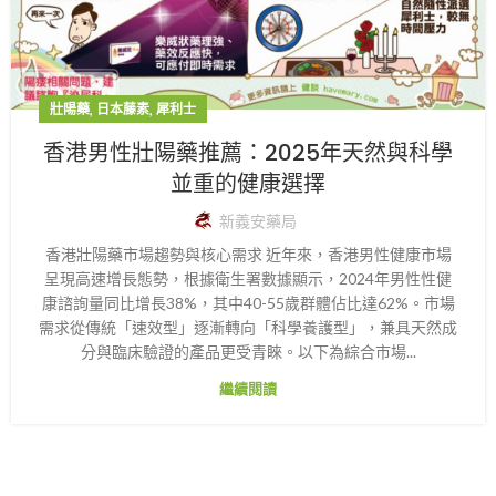
,
,
壯陽藥
日本藤素
犀利士
香港男性壯陽藥推薦：2025年天然與科學
並重的健康選擇
新義安藥局
香港壯陽藥市場趨勢與核心需求 近年來，香港男性健康市場
呈現高速增長態勢，根據衛生署數據顯示，2024年男性性健
康諮詢量同比增長38%，其中40-55歲群體佔比達62%。市場
需求從傳統「速效型」逐漸轉向「科學養護型」，兼具天然成
分與臨床驗證的產品更受青睞。以下為綜合市場...
繼續閱讀