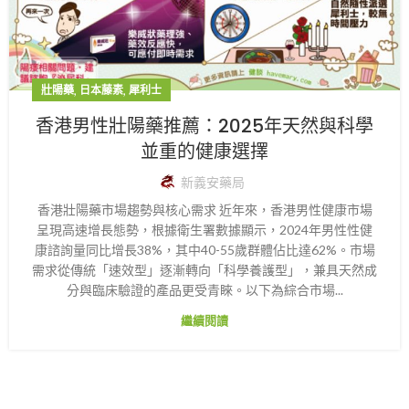
,
,
壯陽藥
日本藤素
犀利士
香港男性壯陽藥推薦：2025年天然與科學
並重的健康選擇
新義安藥局
香港壯陽藥市場趨勢與核心需求 近年來，香港男性健康市場
呈現高速增長態勢，根據衛生署數據顯示，2024年男性性健
康諮詢量同比增長38%，其中40-55歲群體佔比達62%。市場
需求從傳統「速效型」逐漸轉向「科學養護型」，兼具天然成
分與臨床驗證的產品更受青睞。以下為綜合市場...
繼續閱讀