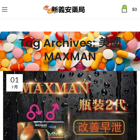
0
$
0
Tag Archives: 美國
MAXMAN
01
7 月