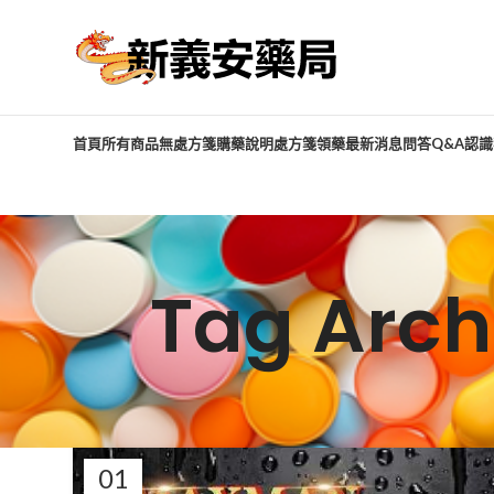
首頁
所有商品
無處方箋購藥說明
處方箋領藥
最新消息
問答Q&A
認識
Tag Ar
01