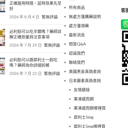
正確服用時間，延時效果先至
所有商品
好
客服
無處方箋購藥說明
2026 年 8 月 4 日
暫無評論
處方箋領藥
必利勁可以吃半顆嗎？藥師詳
最新消息
解正確劑量與注意事項
問答Q&A
2026 年 7 月 29 日
暫無評論
認識我們
必利勁可以跟犀利士一起吃
聯絡我們
嗎？藥師為你詳細拆解
美國黑金真偽查詢
2026 年 7 月 22 日
暫無評論
日本藤素真偽查詢
友情鏈接
果凍威而鋼
果凍威而鋼哪裡買
犀利士5mg
犀利士5mg哪裡買