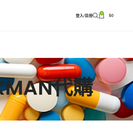
0
登入/註冊
$
0
AXMAN代購