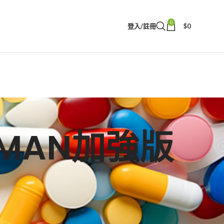
0
登入/註冊
$
0
AXMAN加強版