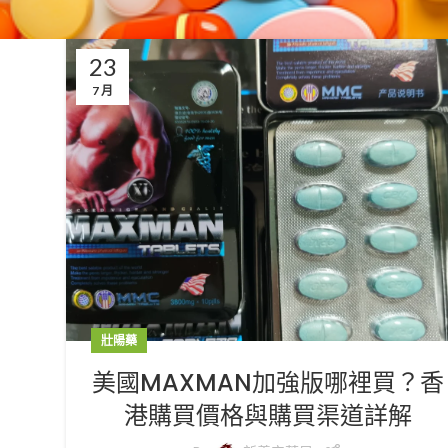
23
7 月
壯陽藥
美國MAXMAN加強版哪裡買？香
港購買價格與購買渠道詳解