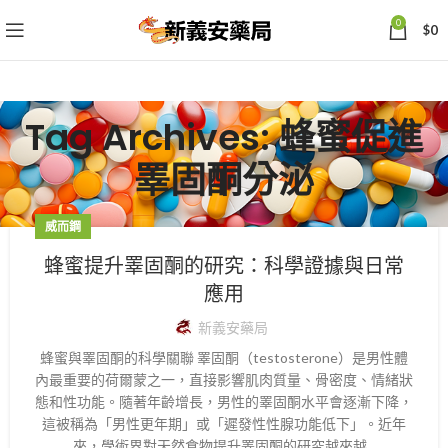
0
$
0
Tag Archives: 蜂蜜促進
睪固酮分泌
威而鋼
蜂蜜提升睪固酮的研究：科學證據與日常
應用
新義安藥局
蜂蜜與睪固酮的科學關聯 睪固酮（testosterone）是男性體
內最重要的荷爾蒙之一，直接影響肌肉質量、骨密度、情緒狀
態和性功能。隨著年齡增長，男性的睪固酮水平會逐漸下降，
這被稱為「男性更年期」或「遲發性性腺功能低下」。近年
來，學術界對天然食物提升睪固酮的研究越來越...