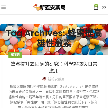
0
$
0
Tag Archives: 蜂蜜提高
雄性激素
威而鋼
蜂蜜提升睪固酮的研究：科學證據與日常
應用
新義安藥局
蜂蜜與睪固酮的科學關聯 睪固酮（testosterone）是男性體
內最重要的荷爾蒙之一，直接影響肌肉質量、骨密度、情緒狀
態和性功能。隨著年齡增長，男性的睪固酮水平會逐漸下降，
這被稱為「男性更年期」或「遲發性性腺功能低下」。近年
來，學術界對天然食物提升睪固酮的研究越來越...