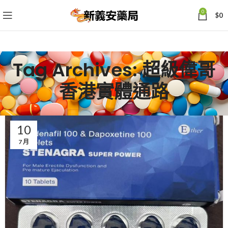
0
$
0
Tag Archives: 超級偉哥
香港實體通路
10
7 月