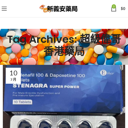
0
$
0
Tag Archives: 超級偉哥
香港藥局
10
7 月