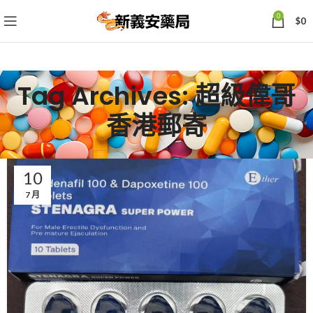
0
$
0
Tag Archives: 超級偉哥
香港郵寄
10
7 月