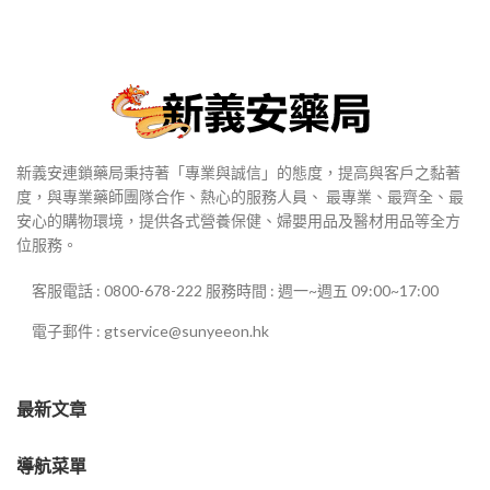
新義安連鎖藥局秉持著「專業與誠信」的態度，提高與客戶之黏著
度，與專業藥師團隊合作、熱心的服務人員、 最專業、最齊全、最
安心的購物環境，提供各式營養保健、婦嬰用品及醫材用品等全方
位服務。
客服電話 : 0800-678-222 服務時間 : 週一~週五 09:00~17:00
電子郵件 : gtservice@sunyeeon.hk
最新文章
導航菜單